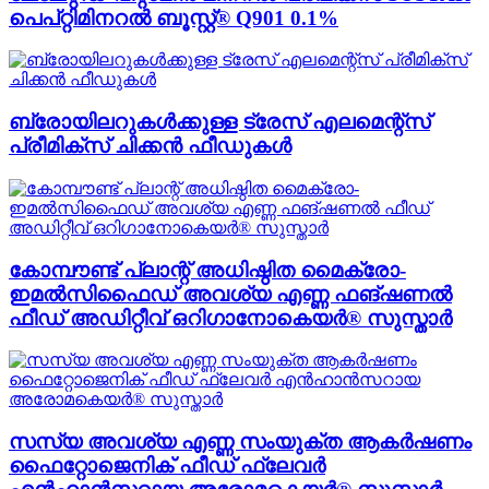
പെപ്റ്റിമിനറൽ ബൂസ്റ്റ്® Q901 0.1%
ബ്രോയിലറുകൾക്കുള്ള ട്രേസ് എലമെന്റ്സ്
പ്രീമിക്സ് ചിക്കൻ ഫീഡുകൾ
കോമ്പൗണ്ട് പ്ലാന്റ് അധിഷ്ഠിത മൈക്രോ-
ഇമൽസിഫൈഡ് അവശ്യ എണ്ണ ഫങ്ഷണൽ
ഫീഡ് അഡിറ്റീവ് ഒറിഗാനോകെയർ® സുസ്താർ
സസ്യ അവശ്യ എണ്ണ സംയുക്ത ആകർഷണം
ഫൈറ്റോജെനിക് ഫീഡ് ഫ്ലേവർ