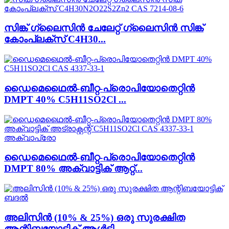
സിങ്ക് ഗ്ലൈസിൻ ചേലേറ്റ് ഗ്ലൈസിൻ സിങ്ക്
കോംപ്ലക്സ് C4H30...
ഡൈമെഥൈൽ-ബീറ്റ-പ്രൊപിയോതെറ്റിൻ
DMPT 40% C5H11SO2Cl ...
ഡൈമെഥൈൽ-ബീറ്റ-പ്രൊപിയോതെറ്റിൻ
DMPT 80% അക്വാട്ടിക് ആറ്റ്...
അലിസിൻ (10% & 25%) ഒരു സുരക്ഷിത
ആന്റിബയോട്ടിക് ആൾട്ടി...