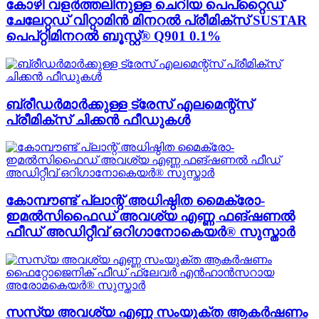
കോഴി വളർത്തലിനുള്ള ചെറിയ പെപ്റ്റൈഡ്
ചേലേറ്റഡ് വിറ്റാമിൻ മിനറൽ പ്രീമിക്സ് SUSTAR
പെപ്റ്റിമിനറൽ ബൂസ്റ്റ്® Q901 0.1%
ബ്രീഡർമാർക്കുള്ള ട്രേസ് എലമെന്റ്സ്
പ്രീമിക്സ് ചിക്കൻ ഫീഡുകൾ
കോമ്പൗണ്ട് പ്ലാന്റ് അധിഷ്ഠിത മൈക്രോ-
ഇമൽസിഫൈഡ് അവശ്യ എണ്ണ ഫങ്ഷണൽ
ഫീഡ് അഡിറ്റീവ് ഒറിഗാനോകെയർ® സുസ്താർ
സസ്യ അവശ്യ എണ്ണ സംയുക്ത ആകർഷണം