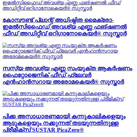
കോമ്പൗണ്ട് പ്ലാന്റ് അധിഷ്ഠിത മൈക്രോ-
ഇമൽസിഫൈഡ് അവശ്യ എണ്ണ ഫങ്ഷണൽ
ഫീഡ് അഡിറ്റീവ് ഒറിഗാനോകെയർ® സുസ്താർ
സസ്യ അവശ്യ എണ്ണ സംയുക്ത ആകർഷണം
ഫൈറ്റോജെനിക് ഫീഡ് ഫ്ലേവർ
എൻഹാൻസറായ അരോമകെയർ® സുസ്താർ
പിക്ക അസാധാരണമായി കന്നുകാലികളെയും
ആടുകളെയും നക്കുന്നത് തടയുന്നതിനുള്ള
പ്രീമിക്സ് SUSTAR PicaZero®