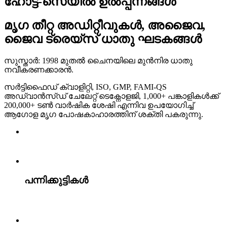
ഹോട്ട്-സെയിൽ ഉൽപ്പന്നങ്ങൾ
മൃഗ തീറ്റ അഡിറ്റീവുകൾ, അജൈവ,
ജൈവ ട്രെയ്സ് ധാതു ഘടകങ്ങൾ
സുസ്താർ: 1998 മുതൽ ചൈനയിലെ മുൻനിര ധാതു
നവീകരണക്കാരൻ.
സർട്ടിഫൈഡ് ക്വാളിറ്റി, ISO, GMP, FAMI-QS
അഡ്വാൻസ്ഡ് ചേലേറ്റ് ടെക്നോളജി, 1,000+ പങ്കാളികൾക്ക്
200,000+ ടൺ വാർഷിക ശേഷി എന്നിവ ഉപയോഗിച്ച്
ആഗോള മൃഗ പോഷകാഹാരത്തിന് ശക്തി പകരുന്നു.
പന്നിക്കുട്ടികൾ