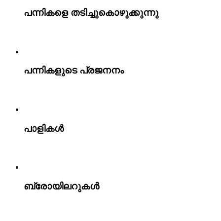
പന്നികളെ തടിച്ചുകൊഴുക്കുന്നു
പന്നികളുടെ പ്രജനനം
പാളികൾ
ബ്രോയിലറുകൾ