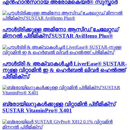
എൻഹാൻസറായ അരോമകെയർ® സുസ്താർ
പൗൾട്രിക്കുള്ള അമിനോ ആസിഡ് ചേലേറ്റഡ്
മിനറൽ പ്രീമിക്സ് SUSTAR AviHemo Plus®
പൗൾട്രി & അക്വാകൾച്ചർ LiverEase® SUSTAR-
നുള്ള വിറ്റാമിൻ ഇ & ഹെർബൽ ലിവർ ഹെൽത്ത്
പ്രീമിക്സ്
ബ്രോയിലറുകൾക്കുള്ള വിറ്റാമിൻ പ്രീമിക്സ്
SUSTAR VitaminPro® X401