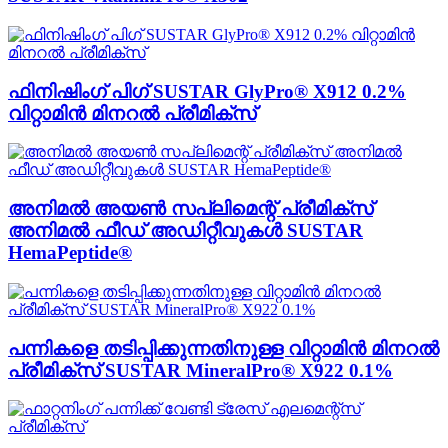
ഫിനിഷിംഗ് പിഗ് SUSTAR GlyPro® X912 0.2%
വിറ്റാമിൻ മിനറൽ പ്രീമിക്സ്
അനിമൽ അയൺ സപ്ലിമെന്റ് പ്രീമിക്സ്
അനിമൽ ഫീഡ് അഡിറ്റീവുകൾ SUSTAR
HemaPeptide®
പന്നികളെ തടിപ്പിക്കുന്നതിനുള്ള വിറ്റാമിൻ മിനറൽ
പ്രീമിക്സ് SUSTAR MineralPro® X922 0.1%