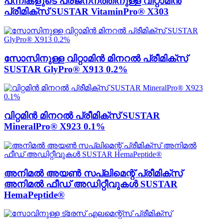
പന്നികളുടെ പ്രജനനത്തിനുള്ള വിറ്റാമിൻ
പ്രീമിക്സ് SUSTAR VitaminPro® X303
സോസിനുള്ള വിറ്റാമിൻ മിനറൽ പ്രീമിക്സ്
SUSTAR GlyPro® X913 0.2%
വിറ്റമിൻ മിനറൽ പ്രീമിക്സ് SUSTAR
MineralPro® X923 0.1%
അനിമൽ അയൺ സപ്ലിമെന്റ് പ്രീമിക്സ്
അനിമൽ ഫീഡ് അഡിറ്റീവുകൾ SUSTAR
HemaPeptide®