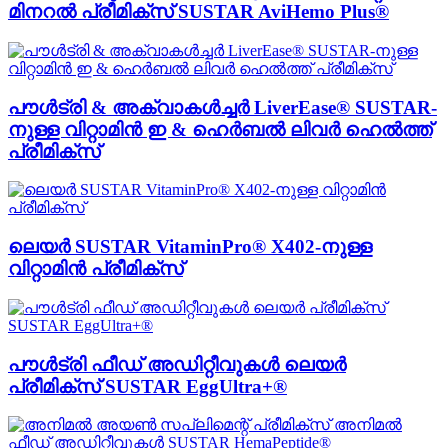
മിനറൽ പ്രീമിക്സ് SUSTAR AviHemo Plus®
പൗൾട്രി & അക്വാകൾച്ചർ LiverEase® SUSTAR-
നുള്ള വിറ്റാമിൻ ഇ & ഹെർബൽ ലിവർ ഹെൽത്ത്
പ്രീമിക്സ്
ലെയർ SUSTAR VitaminPro® X402-നുള്ള
വിറ്റാമിൻ പ്രീമിക്സ്
പൗൾട്രി ഫീഡ് അഡിറ്റീവുകൾ ലെയർ
പ്രീമിക്സ് SUSTAR EggUltra+®