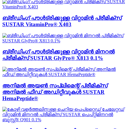
ബ്രീഡിംഗ് പൗൾട്രിക്കുള്ള വിറ്റാമിൻ പ്രീമിക്സ്
SUSTAR VitaminPro® X403
ബ്രീഡിംഗ് പൗൾട്രിക്കുള്ള വിറ്റാമിൻ മിനറൽ
പ്രീമിക്സ് SUSTAR GlyPro® X813 0.1%
അനിമൽ അയൺ സപ്ലിമെന്റ് പ്രീമിക്സ്
അനിമൽ ഫീഡ് അഡിറ്റീവുകൾ SUSTAR
HemaPeptide®