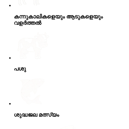
കന്നുകാലികളെയും ആടുകളെയും
വളർത്തൽ
പശു
ശുദ്ധജല മത്സ്യം