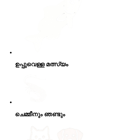
ഉപ്പുവെള്ള മത്സ്യം
ചെമ്മീനും ഞണ്ടും