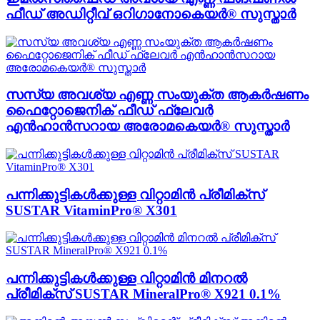
ഫീഡ് അഡിറ്റീവ് ഒറിഗാനോകെയർ® സുസ്താർ
സസ്യ അവശ്യ എണ്ണ സംയുക്ത ആകർഷണം
ഫൈറ്റോജെനിക് ഫീഡ് ഫ്ലേവർ
എൻഹാൻസറായ അരോമകെയർ® സുസ്താർ
പന്നിക്കുട്ടികൾക്കുള്ള വിറ്റാമിൻ പ്രീമിക്സ്
SUSTAR VitaminPro® X301
പന്നിക്കുട്ടികൾക്കുള്ള വിറ്റാമിൻ മിനറൽ
പ്രീമിക്സ് SUSTAR MineralPro® X921 0.1%