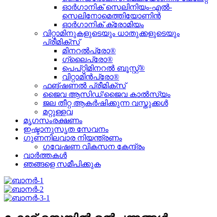
ഓർഗാനിക് സെലിനിയം-എൽ-
സെലിനോമെത്തിയോണിൻ
ഓർഗാനിക് ക്രോമിയം
വിറ്റാമിനുകളുടെയും ധാതുക്കളുടെയും
പ്രീമിക്സ്
മിനറൽപ്രോ®
ഗ്ലൈപ്രോ®
പെപ്റ്റിമിനറൽ ബൂസ്റ്റ്®
വിറ്റാമിൻപ്രോ®
ഫങ്ഷണൽ പ്രീമിക്സ്
ജൈവ ആസിഡ്/ജൈവ കാൽസ്യം
ജല തീറ്റ ആകർഷിക്കുന്ന വസ്തുക്കൾ
മറ്റുള്ളവ
മൃഗസംരക്ഷണം
ഇഷ്ടാനുസൃത സേവനം
ഗുണനിലവാര നിയന്ത്രണം
ഗവേഷണ വികസന കേന്ദ്രം
വാർത്തകൾ
ഞങ്ങളെ സമീപിക്കുക