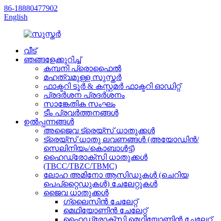
86-18880477902
English
വീട്
ഞങ്ങളേക്കുറിച്ച്
കമ്പനി പ്രൊഫൈൽ
മഹത്വമുള്ള സുസ്തർ
ഫാക്ടറി ടൂർ & കസ്റ്റമർ ഫാക്ടറി ഓഡിറ്റ്
പ്രദർശന പ്രദർശനം
സാങ്കേതിക സംഘം
ടീം പ്രവർത്തനങ്ങൾ
ഉൽപ്പന്നങ്ങൾ
അജൈവ ട്രെയ്‌സ് ധാതുക്കൾ
ട്രെയ്‌സ് ധാതു ലവണങ്ങൾ (അയോഡിൻ/
സെലിനിയം/കൊബാൾട്ട്)
ഹൈഡ്രോക്സി ധാതുക്കൾ
(TBCC/TBZC/TBMC)
ലോഹ അമിനോ ആസിഡുകൾ (ചെറിയ
പെപ്റ്റൈഡുകൾ) ചേലേറ്റുകൾ
ജൈവ ധാതുക്കൾ
ഗ്ലൈസിൻ ചേലേറ്റ്
മെഥിയോണിൻ ചേലേറ്റ്
ഹൈഡ്രോക്സി മെഥിയോണിൻ ചേലേറ്റ്