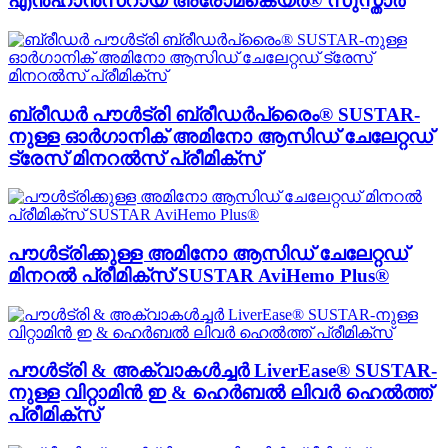
എൻഹാൻസറായ അരോമകെയർ® സുസ്താർ
ബ്രീഡർ പൗൾട്രി ബ്രീഡർപ്രൈം® SUSTAR-
നുള്ള ഓർഗാനിക് അമിനോ ആസിഡ് ചേലേറ്റഡ്
ട്രേസ് മിനറൽസ് പ്രീമിക്സ്
പൗൾട്രിക്കുള്ള അമിനോ ആസിഡ് ചേലേറ്റഡ്
മിനറൽ പ്രീമിക്സ് SUSTAR AviHemo Plus®
പൗൾട്രി & അക്വാകൾച്ചർ LiverEase® SUSTAR-
നുള്ള വിറ്റാമിൻ ഇ & ഹെർബൽ ലിവർ ഹെൽത്ത്
പ്രീമിക്സ്