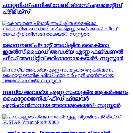
ഫാറ്റനിംഗ് പന്നിക്ക് വേണ്ടി ട്രേസ് എലമെന്റ്സ്
പ്രീമിക്സ്
കോമ്പൗണ്ട് പ്ലാന്റ് അധിഷ്ഠിത മൈക്രോ-
ഇമൽസിഫൈഡ് അവശ്യ എണ്ണ ഫങ്ഷണൽ
ഫീഡ് അഡിറ്റീവ് ഒറിഗാനോകെയർ® സുസ്താർ
സസ്യ അവശ്യ എണ്ണ സംയുക്ത ആകർഷണം
ഫൈറ്റോജെനിക് ഫീഡ് ഫ്ലേവർ
എൻഹാൻസറായ അരോമകെയർ® സുസ്താർ