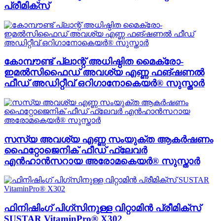
പ്രീമിക്സ്
കോമ്പൗണ്ട് പ്ലാന്റ് അധിഷ്ഠിത മൈക്രോ-
ഇമൽസിഫൈഡ് അവശ്യ എണ്ണ ഫങ്ഷണൽ
ഫീഡ് അഡിറ്റീവ് ഒറിഗാനോകെയർ® സുസ്താർ
സസ്യ അവശ്യ എണ്ണ സംയുക്ത ആകർഷണം
ഫൈറ്റോജെനിക് ഫീഡ് ഫ്ലേവർ
എൻഹാൻസറായ അരോമകെയർ® സുസ്താർ
ഫിനിഷിംഗ് പിഗ്സിനുള്ള വിറ്റാമിൻ പ്രീമിക്സ്
SUSTAR VitaminPro® X302