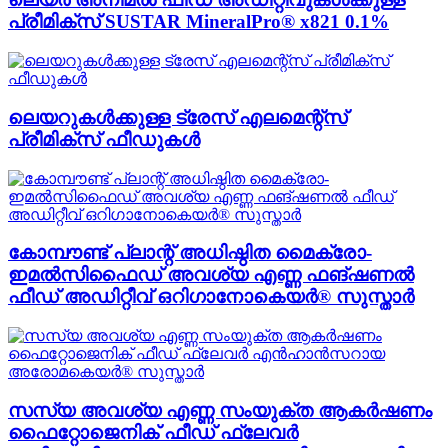
പ്രീമിക്സ് SUSTAR MineralPro® x821 0.1%
ലെയറുകൾക്കുള്ള ട്രേസ് എലമെന്റ്സ്
പ്രീമിക്സ് ഫീഡുകൾ
കോമ്പൗണ്ട് പ്ലാന്റ് അധിഷ്ഠിത മൈക്രോ-
ഇമൽസിഫൈഡ് അവശ്യ എണ്ണ ഫങ്ഷണൽ
ഫീഡ് അഡിറ്റീവ് ഒറിഗാനോകെയർ® സുസ്താർ
സസ്യ അവശ്യ എണ്ണ സംയുക്ത ആകർഷണം
ഫൈറ്റോജെനിക് ഫീഡ് ഫ്ലേവർ