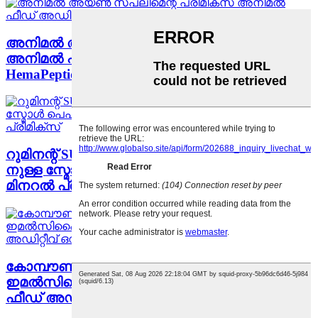
അനിമൽ അയൺ സപ്ലിമെന്റ് പ്രീമിക്സ്
അനിമൽ ഫീഡ് അഡിറ്റീവുകൾ SUSTAR
HemaPeptide®
റുമിനന്റ് SUSTAR പെപ്റ്റിമിനറൽ ബൂസ്റ്റ് F701
നുള്ള സ്മോൾ പെപ്റ്റൈഡ് ചേലേറ്റഡ് വിറ്റാമിൻ
മിനറൽ പ്രീമിക്സ്
കോമ്പൗണ്ട് പ്ലാന്റ് അധിഷ്ഠിത മൈക്രോ-
ഇമൽസിഫൈഡ് അവശ്യ എണ്ണ ഫങ്ഷണൽ
ഫീഡ് അഡിറ്റീവ് ഒറിഗാനോകെയർ® സുസ്താർ