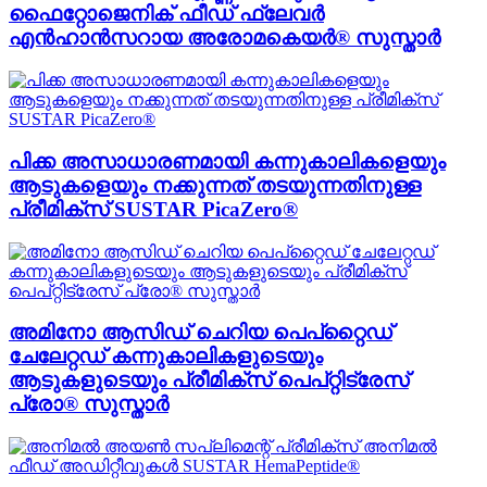
ഫൈറ്റോജെനിക് ഫീഡ് ഫ്ലേവർ
എൻഹാൻസറായ അരോമകെയർ® സുസ്താർ
പിക്ക അസാധാരണമായി കന്നുകാലികളെയും
ആടുകളെയും നക്കുന്നത് തടയുന്നതിനുള്ള
പ്രീമിക്സ് SUSTAR PicaZero®
അമിനോ ആസിഡ് ചെറിയ പെപ്റ്റൈഡ്
ചേലേറ്റഡ് കന്നുകാലികളുടെയും
ആടുകളുടെയും പ്രീമിക്സ് പെപ്റ്റിട്രേസ്
പ്രോ® സുസ്താർ