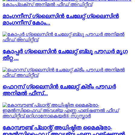
മാംഗനീസ് ഗ്ലൈസിൻ ചേലേറ്റ് ഗ്ലൈസിൻ
മാംഗനീസ് കോം...
കോപ്പർ ഗ്ലൈസിൻ ചേലേറ്റ് ബ്ലൂ പൗഡർ മൃഗ
തീറ്റ ...
ഫെറസ് ഗ്ലൈസിൻ ചേലേറ്റ് ക്രീം പൗഡർ
അനിമൽ ഫീസ്...
കോമ്പൗണ്ട് പ്ലാന്റ് അധിഷ്ഠിത മൈക്രോ-
ഇമൽസിഫൈഡ് അവശ്യ എണ്ണ ഫങ്ഷണൽ