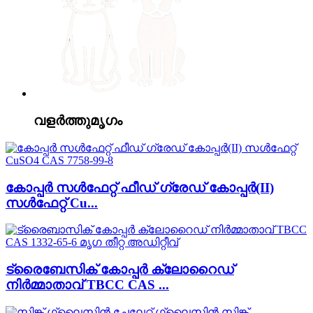
വളർത്തുമൃഗം
കോപ്പർ സൾഫേറ്റ് ഫീഡ് ഗ്രേഡ് കോപ്പർ(II)
സൾഫേറ്റ് Cu...
ട്രൈബേസിക് കോപ്പർ ക്ലോറൈഡ്
നിർമ്മാതാവ് TBCC CAS ...