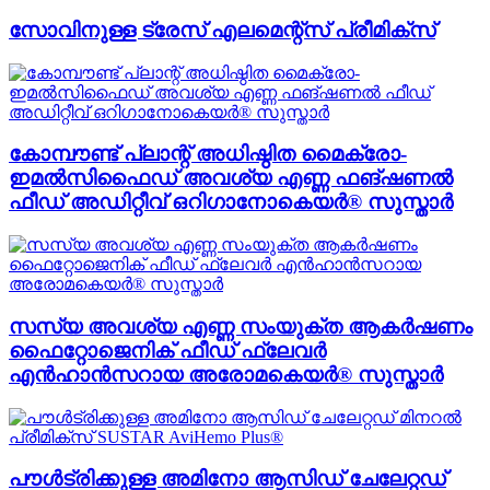
സോവിനുള്ള ട്രേസ് എലമെന്റ്സ് പ്രീമിക്സ്
കോമ്പൗണ്ട് പ്ലാന്റ് അധിഷ്ഠിത മൈക്രോ-
ഇമൽസിഫൈഡ് അവശ്യ എണ്ണ ഫങ്ഷണൽ
ഫീഡ് അഡിറ്റീവ് ഒറിഗാനോകെയർ® സുസ്താർ
സസ്യ അവശ്യ എണ്ണ സംയുക്ത ആകർഷണം
ഫൈറ്റോജെനിക് ഫീഡ് ഫ്ലേവർ
എൻഹാൻസറായ അരോമകെയർ® സുസ്താർ
പൗൾട്രിക്കുള്ള അമിനോ ആസിഡ് ചേലേറ്റഡ്